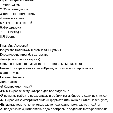
Игры Тамары Рогачёвой
1.Мел Судьбы
2.Обретение даров
3.Тело, в котором я живу
4.Желаю желать
5.Ключ от всех дверей
6.Имя дракона
7.Сны Метиды
8.Я-бренд
Игры Лии Акимовой
Искусство маленьких шаговПазлы Сутьбы
Классические игры без авторства
Лила (классическая версия)
Серия игр «Деньги в дом» (автор — Наталья Кошлякова)
БизнесПространство желанийВремяДетский вопросТерритория
благополучия
Евгений Китанин
Лила-Чакра
🧭 Как проходит игра?
•Вы выбираете тему, которая для вас актуальна
•Я помогаю выбрать подходящую игру (или вы выбираете сами из списка)
•Мы играем в комфортном онлайн-формате (или очно в Санкт-Петербурге)
•Вы двигаетесь по полю, открываете подсказки, проживаете инсайты
•Я поддерживаю, направляю, задаю вопросы, предлагаю метафорические